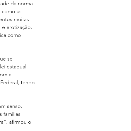
idade da norma. 
s como as 
ntos muitas 
e erotização. 
fica como 
ue se 
ei estadual 
Com a 
Federal, tendo 
om senso. 
 famílias 
ra”, afirmou o 