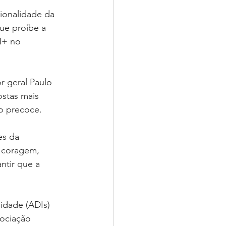
ionalidade da 
ue proíbe a 
N+ no 
r-geral Paulo 
stas mais 
ão precoce.
es da 
 coragem, 
ntir que a 
idade (ADIs) 
ociação 