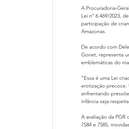
A Procuradoria-Geral
Lei nº 6.469/2023, d
participação de cri
Amazonas.
De acordo com Delega
Gonet, representa u
emblemáticas do mand
“Essa é uma Lei cria
erotização precoce.
enfrentando pressões
infância seja respei
A avaliação da PGR o
7584 e 7585, movida