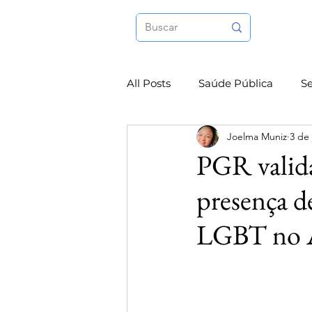
All Posts
Saúde Pública
S
Joelma Muniz
3 de 
Internacional
Esporte
PGR valida
presença d
LGBT no