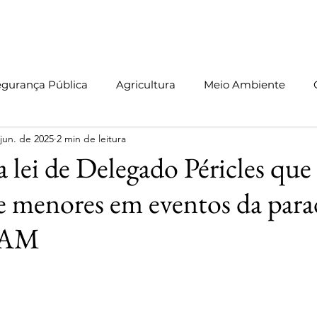
Início
Sobre
Blog
Leis
Informativos
Vídeos
C
egurança Pública
Agricultura
Meio Ambiente
jun. de 2025
2 min de leitura
Produção Legislativa
Pessoas com TEA
Manaus
 lei de Delegado Péricles que
e menores em eventos da para
 AM