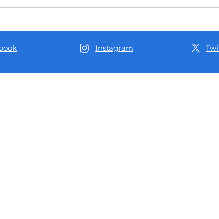
Delegado Péricles participa da
Comba
abertura do ‘Curso de Escuta
adole
Especializada de Crianças e
rígid
Adolescentes Vítimas ou
Deleg
Testemunhas de Violência no
book
Instagram
Twi
Amazonas’