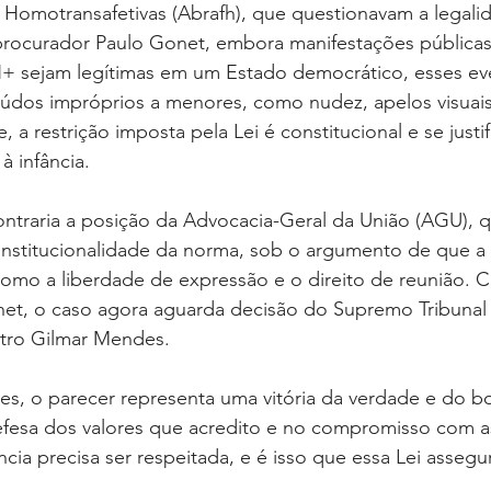
as Homotransafetivas (Abrafh), que questionavam a legal
procurador Paulo Gonet, embora manifestações pública
 sejam legítimas em um Estado democrático, esses eve
dos impróprios a menores, como nudez, apelos visuais 
, a restrição imposta pela Lei é constitucional e se justi
 infância.
ntraria a posição da Advocacia-Geral da União (AGU), q
nstitucionalidade da norma, sob o argumento de que a l
 como a liberdade de expressão e o direito de reunião. 
et, o caso agora aguarda decisão do Supremo Tribunal 
stro Gilmar Mendes.
es, o parecer representa uma vitória da verdade e do b
efesa dos valores que acredito e no compromisso com as
cia precisa ser respeitada, e é isso que essa Lei assegu