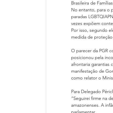
Brasileira de Famíli
No entanto, para o 
paradas LGBTQIAPN+
vezes expõem conteú
Por isso, segundo ele
medida de proteção à
O parecer da PGR co
posicionou pela inco
afrontaria garantias
manifestação de Gon
como relator o Mini
Para Delegado Péricl
“Seguirei firme na d
amazonenses. A infân
parlamentar.