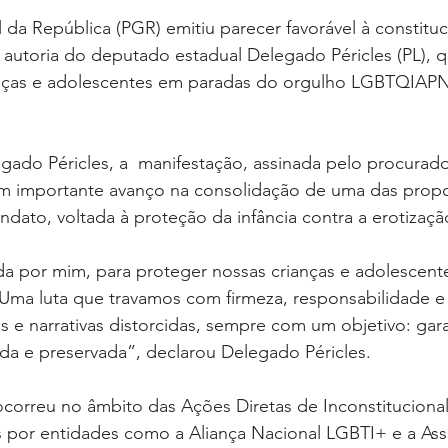
 da República (PGR) emitiu parecer favorável à constituc
e autoria do deputado estadual Delegado Péricles (PL), q
anças e adolescentes em paradas do orgulho LGBTQIAP
do Péricles, a  manifestação, assinada pelo procurado
m importante avanço na consolidação de uma das propo
ato, voltada à proteção da infância contra a erotizaç
da por mim, para proteger nossas crianças e adolescent
 Uma luta que travamos com firmeza, responsabilidade e
 e narrativas distorcidas, sempre com um objetivo: gara
tada e preservada”, declarou Delegado Péricles.
correu no âmbito das Ações Diretas de Inconstitucional
s por entidades como a Aliança Nacional LGBTI+ e a Ass