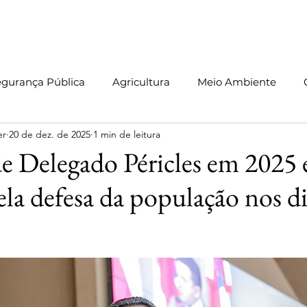
Início
Sobre
Blog
Leis
Informativos
Vídeos
C
egurança Pública
Agricultura
Meio Ambiente
er
20 de dez. de 2025
1 min de leitura
Produção Legislativa
Pessoas com TEA
Manaus
 Delegado Péricles em 2025 
la defesa da população nos di