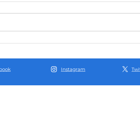
Com emendas de mais de R$ 1
Aleam
milhão, Delegado Péricles
Péric
impulsiona a produção de café no
venda
Distrito de Realidade, em
AM
Humaitá
book
Instagram
Twi