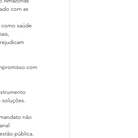
do Amazonas 
tado com as 
, como saúde 
ais, 
prejudicam 
ompromisso com 
nstrumento 
 soluções.
 mandato não 
anal 
stão pública. 