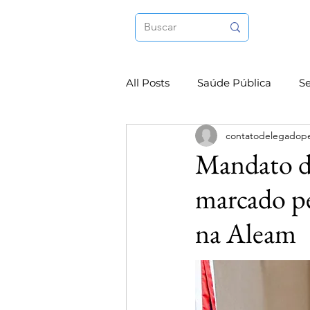
All Posts
Saúde Pública
S
contatodelegadop
Internacional
Esporte
Mandato de
marcado pe
na Aleam