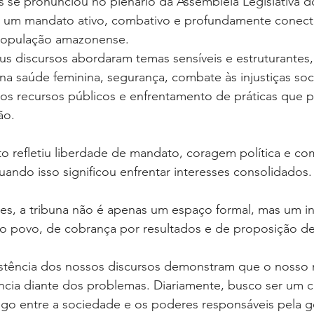
s se pronunciou no plenário da Assembleia Legislativa 
o um mandato ativo, combativo e profundamente conec
população amazonense.
us discursos abordaram temas sensíveis e estruturantes
na saúde feminina, segurança, combate às injustiças soci
dos recursos públicos e enfrentamento de práticas que 
ão.
 refletiu liberdade de mandato, coragem política e c
ndo isso significou enfrentar interesses consolidados.
les, a tribuna não é apenas um espaço formal, mas um i
do povo, de cobrança por resultados e de proposição de
stência dos nossos discursos demonstram que o nosso
ncia diante dos problemas. Diariamente, busco ser um c
go entre a sociedade e os poderes responsáveis pela ge