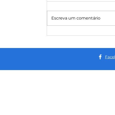
Escreva um comentário
Deputado Delegado Péricles
entrega equipamentos ao Hospital
da Criança da Zona Sul e reforça
investimentos de R$ 870 mil na
unidade
Face