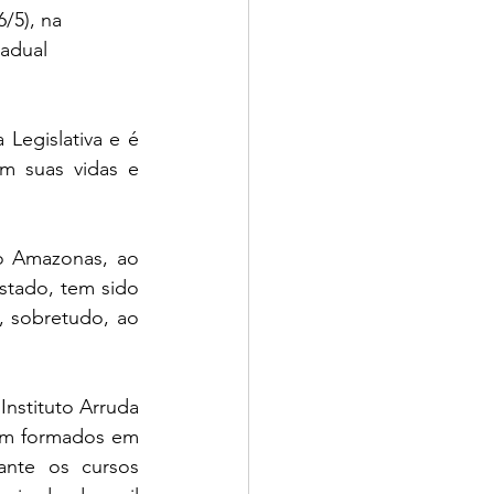
/5), na 
adual 
egislativa e é 
 suas vidas e 
o Amazonas, ao 
tado, tem sido 
 sobretudo, ao 
nstituto Arruda 
am formados em 
nte os cursos 