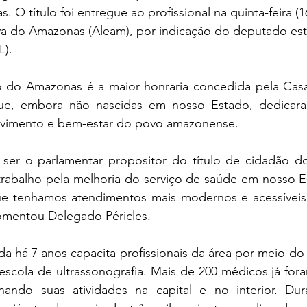
O título foi entregue ao profissional na quinta-feira (16
iva do Amazonas (Aleam), por indicação do deputado est
L).
 do Amazonas é a maior honraria concedida pela Casa L
e, embora não nascidas em nosso Estado, dedicaram
lvimento e bem-estar do povo amazonense.
ser o parlamentar propositor do título de cidadão d
trabalho pela melhoria do serviço de saúde em nosso Es
e tenhamos atendimentos mais modernos e acessíveis,
comentou Delegado Péricles.
 há 7 anos capacita profissionais da área por meio do I
scola de ultrassonografia. Mais de 200 médicos já for
ndo suas atividades na capital e no interior. Dura