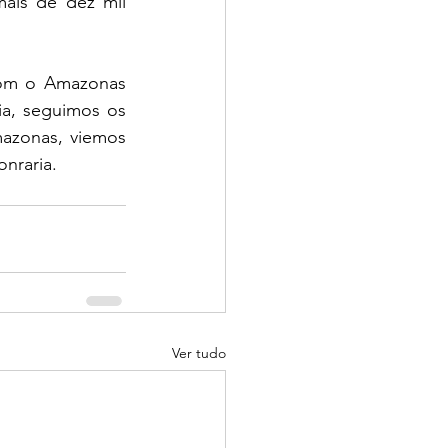
mais de dez mil 
om o Amazonas 
a, seguimos os 
azonas, viemos 
onraria.
Ver tudo