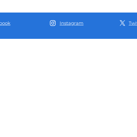
milhão, Delegado Péricles
Péric
impulsiona a produção de café no
venda
Distrito de Realidade, em
AM
Humaitá
book
Instagram
Twi