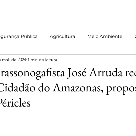
Início
Sobre
Blog
Leis
Informativos
Vídeos
C
egurança Pública
Agricultura
Meio Ambiente
e mai. de 2024
1 min de leitura
Produção Legislativa
Pessoas com TEA
Manaus
rassonogafista José Arruda re
 Cidadão do Amazonas, propo
éricles