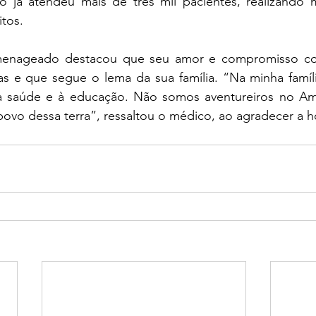
uto já atendeu mais de três mil pacientes, realizando 
tos.
enageado destacou que seu amor e compromisso c
as e que segue o lema da sua família. “Na minha famíli
à saúde e à educação. Não somos aventureiros no Am
 povo dessa terra”, ressaltou o médico, ao agradecer a h