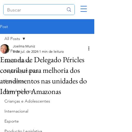
Post
All Posts
Joelma Muniz
All Posts
8 de jul. de 2024
1 min de leitura
Emenda de Delegado Péricles
Saúde Pública
contribui para melhoria dos
Segurança Pública
atendimentos nas unidades do
Agricultura
Idam pelo Amazonas
Meio Ambiente
Crianças e Adolescentes
Internacional
Esporte
Produção Legislativa