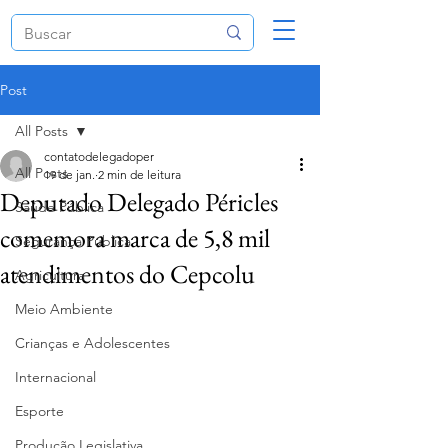
Post
All Posts
contatodelegadoper
All Posts
19 de jan.
2 min de leitura
Deputado Delegado Péricles
Saúde Pública
comemora marca de 5,8 mil
Segurança Pública
atendimentos do Cepcolu
Agricultura
Meio Ambiente
Crianças e Adolescentes
Internacional
Esporte
Produção Legislativa