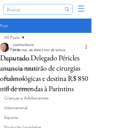
Post
All Posts
Joelma Muniz
All Posts
21 de mai. de 2024
2 min de leitura
Deputado Delegado Péricles
Saúde Pública
anuncia mutirão de cirurgias
Segurança Pública
oftalmológicas e destina R$ 850
Agricultura
mil de emendas à Parintins
Meio Ambiente
Crianças e Adolescentes
Internacional
Esporte
Produção Legislativa