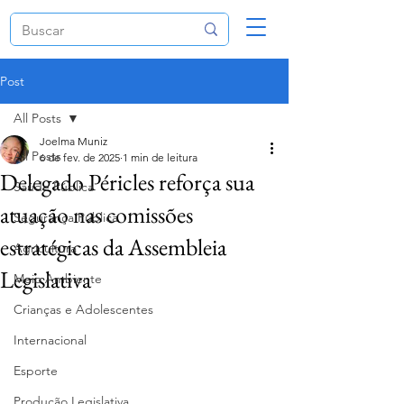
Post
All Posts
Joelma Muniz
All Posts
6 de fev. de 2025
1 min de leitura
Delegado Péricles reforça sua
Saúde Pública
atuação nas comissões
Segurança Pública
estratégicas da Assembleia
Agricultura
Legislativa
Meio Ambiente
Crianças e Adolescentes
Internacional
Esporte
Produção Legislativa