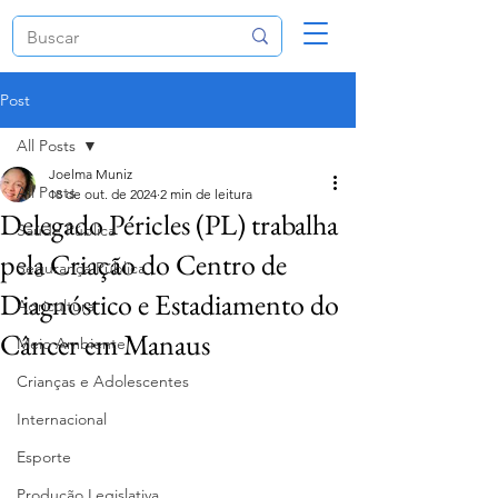
Post
All Posts
Joelma Muniz
All Posts
18 de out. de 2024
2 min de leitura
Delegado Péricles (PL) trabalha
Saúde Pública
pela Criação do Centro de
Segurança Pública
Diagnóstico e Estadiamento do
Agricultura
Câncer em Manaus
Meio Ambiente
Crianças e Adolescentes
Internacional
Esporte
Produção Legislativa