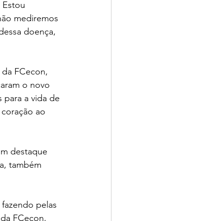
 Estou 
 não mediremos 
 dessa doença, 
e da FCecon, 
caram o novo 
 para a vida de 
 coração ao 
om destaque 
ra, também 
 fazendo pelas 
 da FCecon, 