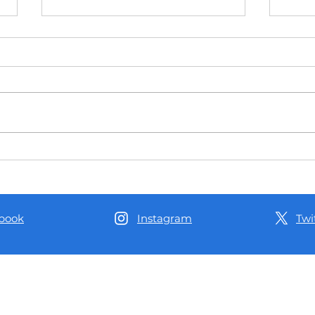
Com emendas de mais de R$ 1
Aleam
milhão, Delegado Péricles
Péric
impulsiona a produção de café no
venda
Distrito de Realidade, em
AM
Humaitá
book
Instagram
Twi