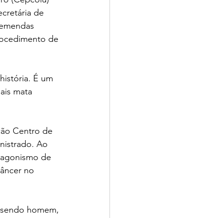
cretária de 
e emendas 
procedimento de 
istória. É um 
ais mata 
ção Centro de 
istrado. Ao 
tagonismo de 
âncer no 
o sendo homem, 