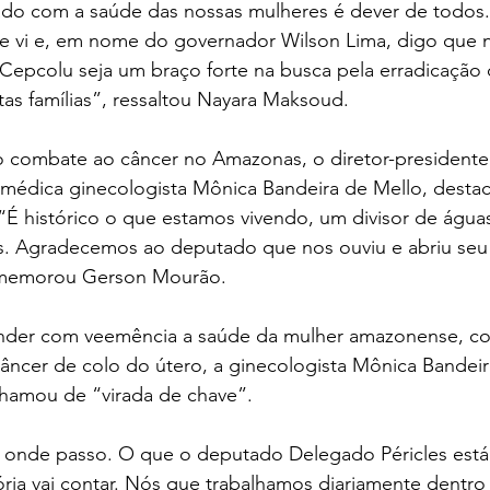
do com a saúde das nossas mulheres é dever de todos.
e vi e, em nome do governador Wilson Lima, digo que
 Cepcolu seja um braço forte na busca pela erradicação
tas famílias”, ressaltou Nayara Maksoud.
do combate ao câncer no Amazonas, o diretor-president
médica ginecologista Mônica Bandeira de Mello, desta
É histórico o que estamos vivendo, um divisor de águas
s. Agradecemos ao deputado que nos ouviu e abriu seu
omemorou Gerson Mourão.
nder com veemência a saúde da mulher amazonense, c
âncer de colo do útero, a ginecologista Mônica Bandei
amou de “virada de chave”.
 onde passo. O que o deputado Delegado Péricles está
ria vai contar. Nós que trabalhamos diariamente dentro