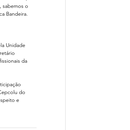
, sabemos o 
ca Bandeira.
la Unidade 
etário 
ssionais da 
ticipação 
 Cepcolu do 
speito e 