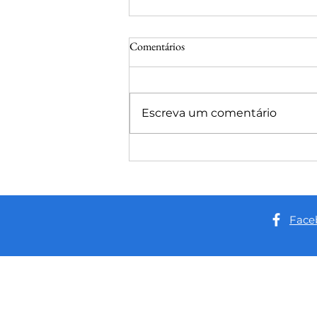
Comentários
Escreva um comentário
Deputado Delegado Péricles
entrega equipamentos ao Hospital
da Criança da Zona Sul e reforça
investimentos de R$ 870 mil na
unidade
Face