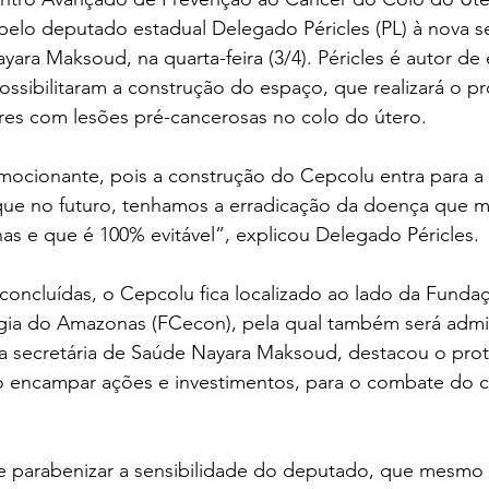
elo deputado estadual Delegado Péricles (PL) à nova se
ara Maksoud, na quarta-feira (3/4). Péricles é autor d
ossibilitaram a construção do espaço, que realizará o 
es com lesões pré-cancerosas no colo do útero.
cionante, pois a construção do Cepcolu entra para a h
que no futuro, tenhamos a erradicação da doença que m
s e que é 100% evitável”, explicou Delegado Péricles.
oncluídas, o Cepcolu fica localizado ao lado da Funda
ia do Amazonas (FCecon), pela qual também será admin
a secretária de Saúde Nayara Maksoud, destacou o pro
o encampar ações e investimentos, para o combate do c
e parabenizar a sensibilidade do deputado, que mesm