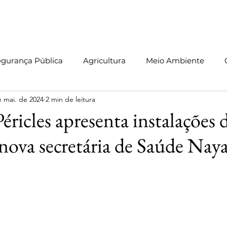
Início
Sobre
Blog
Leis
Informativos
Vídeos
C
egurança Pública
Agricultura
Meio Ambiente
e mai. de 2024
2 min de leitura
Produção Legislativa
Pessoas com TEA
Manaus
éricles apresenta instalações 
nova secretária de Saúde Nay