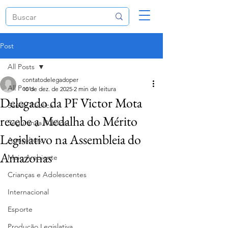
Post
All Posts
contatodelegadoper
All Posts
10 de dez. de 2025
2 min de leitura
Delegado da PF Victor Mota
Saúde Pública
recebe a Medalha do Mérito
Segurança Pública
Legislativo na Assembleia do
Agricultura
Amazonas
Meio Ambiente
Crianças e Adolescentes
Internacional
Esporte
Produção Legislativa